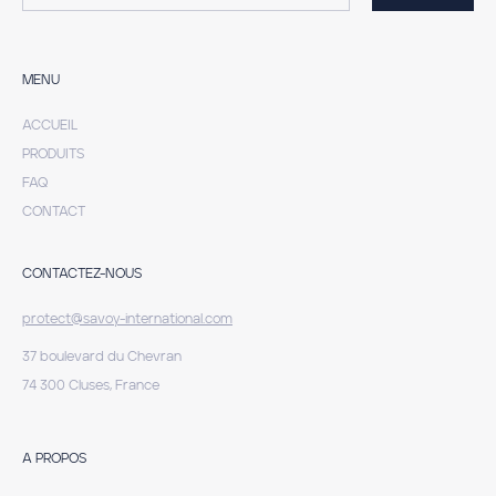
MENU
ACCUEIL
PRODUITS
FAQ
CONTACT
CONTACTEZ-NOUS
protect@savoy-international.com
37 boulevard du Chevran
74 300 Cluses, France
A PROPOS