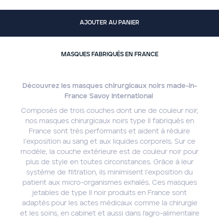
AJOUTER AU PANIER
MASQUES FABRIQUÉS EN FRANCE
Découvrez les masques chirurgicaux noirs made-in-
France Savoy International
Composés de trois couches dont une de couleur noir,
nos masques chirurgicaux noirs type II fabriqués en
France sont très performants et aident à réduire
l’exposition au sang et aux liquides corporels. Sur ce
modèle, la couche extérieure est de couleur noir pour
plus de style en toutes circonstances. Grâce à leur
système de filtration, ils minimisent l’exposition du
patient aux micro-organismes exhalés. Ces masques
jetables de type II noir produits en France sont
adaptés pour les actes médicaux comme la chirurgie
et les soins, en cabinet et aussi dans l'agro-alimentaire