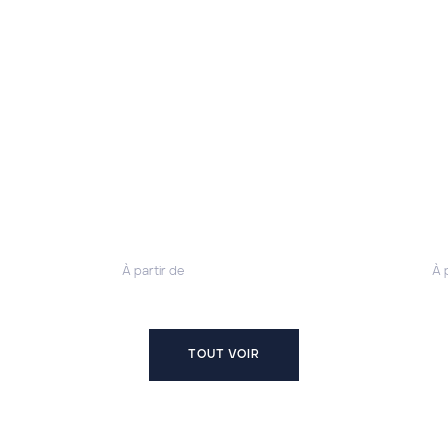
À partir de
À 
TOUT VOIR